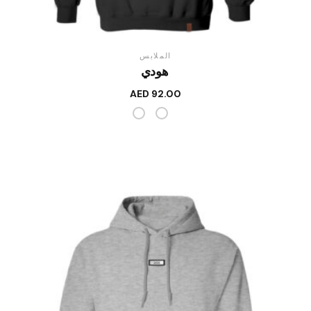
الملابس
هودي
AED
92.00