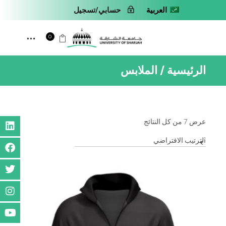
العربية
حسابي/تسجيل
0
الرئيسية
الملابس
عرض ⁦7⁩ من كل النتائج
الترتيب الافتراضي