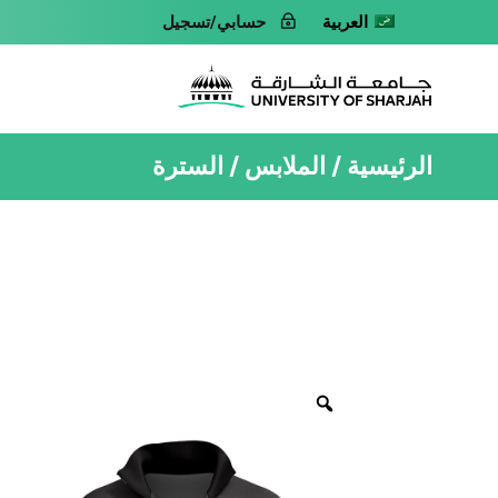
العربية
حسابي/تسجيل
الرئيسية
الملابس
السترة