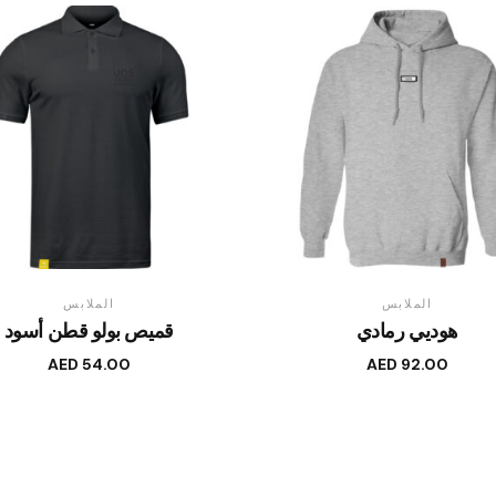
الملابس
الملابس
هوديي رمادي
قميص بولو قطن أسود
AED
54.00
AED
92.00